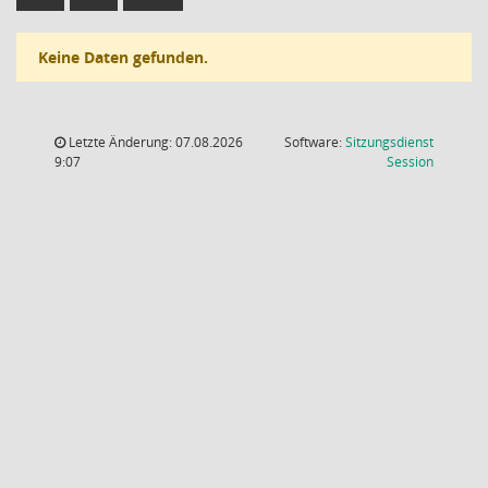
Keine Daten gefunden.
Letzte Änderung: 07.08.2026
Software:
Sitzungsdienst
(Wird in
9:07
Session