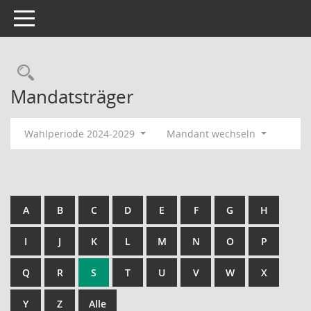
Toggle navigation
Rechercheauswahl
Mandatsträger
Wahlperiode 2024-2029
Mandant wechseln
A
B
C
D
E
F
G
H
I
J
K
L
M
N
O
P
Q
R
S
T
U
V
W
X
Y
Z
Alle