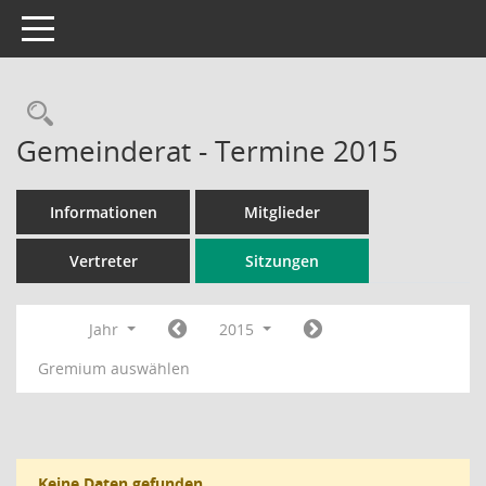
Toggle navigation
Rechercheauswahl
Gemeinderat - Termine 2015
Informationen
Mitglieder
Vertreter
Sitzungen
Jahr
2015
Gremium auswählen
Keine Daten gefunden.