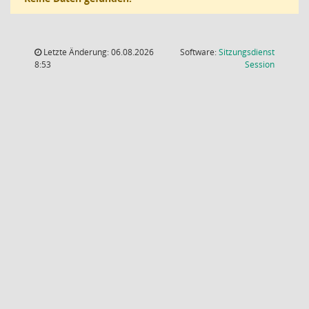
Letzte Änderung: 06.08.2026
Software:
Sitzungsdienst
(Wird in
8:53
Session