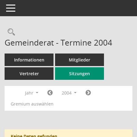
Toggle navigation
Rechercheauswahl
Gemeinderat - Termine 2004
Informationen
Mitglieder
Vertreter
Sitzungen
Jahr
2004
Gremium auswählen
Keine Daten gefunden.