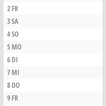
2
FR
3
SA
4
SO
5
MO
6
DI
7
MI
8
DO
9
FR