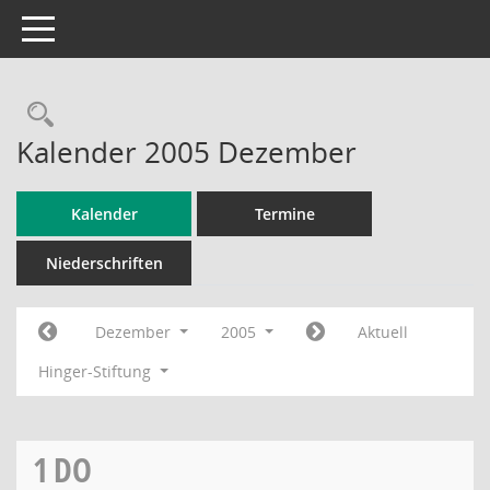
Toggle navigation
Rechercheauswahl
Kalender 2005 Dezember
Kalender
Termine
Niederschriften
Dezember
2005
Aktuell
Hinger-Stiftung
1
DO