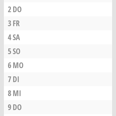
2
DO
3
FR
4
SA
5
SO
6
MO
7
DI
8
MI
9
DO