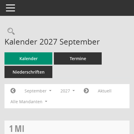
Toggle navigation
Rechercheauswahl
Kalender 2027 September
Kalender
Termine
Niederschriften
September
2027
Aktuell
Alle Mandanten
1
MI