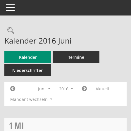
Toggle navigation
Rechercheauswahl
Kalender 2016 Juni
Kalender
Termine
Niederschriften
Juni
2016
Aktuell
Mandant wechseln
1
MI