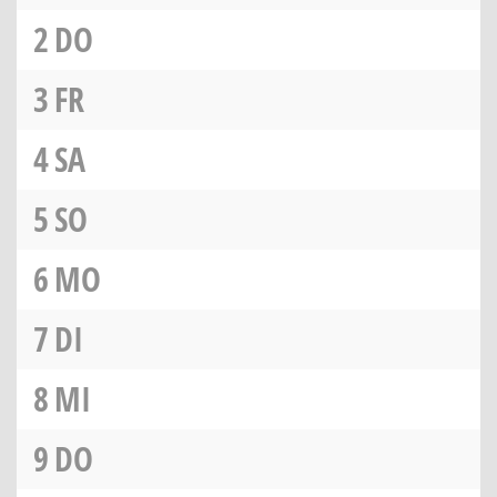
2
DO
3
FR
4
SA
5
SO
6
MO
7
DI
8
MI
9
DO