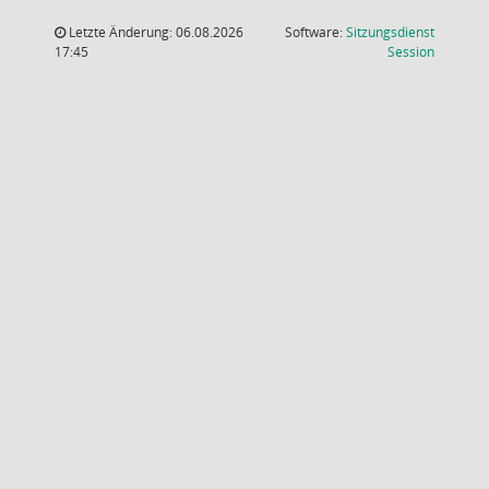
Letzte Änderung: 06.08.2026
Software:
Sitzungsdienst
(Wird in
17:45
Session