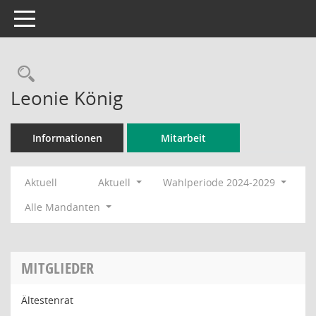
Toggle navigation
Rechercheauswahl
Leonie König
Informationen
Mitarbeit
Aktuell
Aktuell
Wahlperiode 2024-2029
Alle Mandanten
MITGLIEDER
Ältestenrat