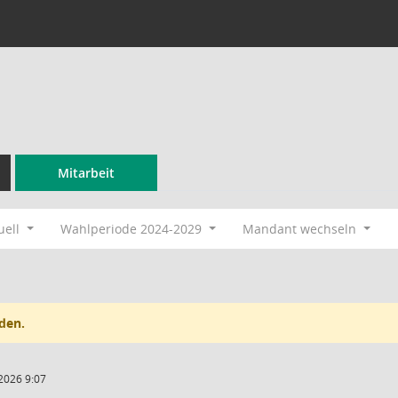
Mitarbeit
uell
Wahlperiode 2024-2029
Mandant wechseln
den.
2026 9:07