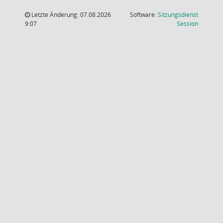
Letzte Änderung: 07.08.2026
Software:
Sitzungsdienst
(Wird in
9:07
Session