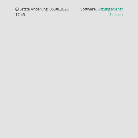
Letzte Änderung: 06.08.2026
Software:
Sitzungsdienst
(Wird in
17:45
Session