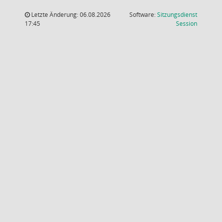
Letzte Änderung: 06.08.2026
Software:
Sitzungsdienst
(Wird in
17:45
Session