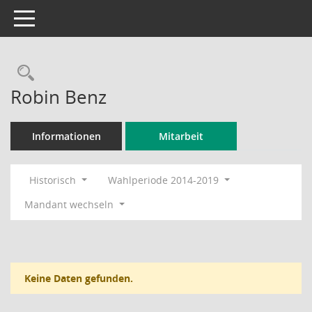
Toggle navigation
Rechercheauswahl
Robin Benz
Informationen
Mitarbeit
Historisch
Wahlperiode 2014-2019
Mandant wechseln
Keine Daten gefunden.