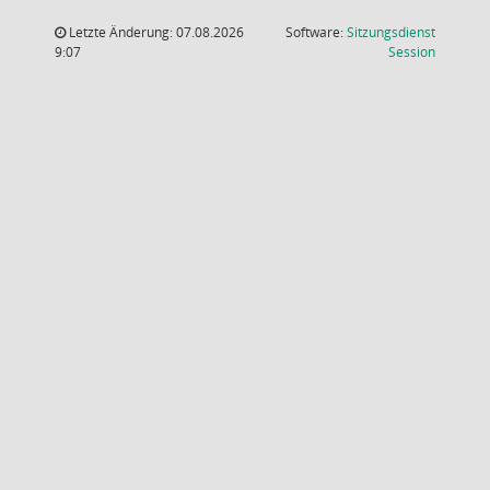
Letzte Änderung: 07.08.2026
Software:
Sitzungsdienst
(Wird in
9:07
Session