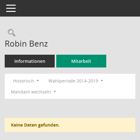
Toggle navigation
Rechercheauswahl
Robin Benz
Informationen
Mitarbeit
Historisch
Wahlperiode 2014-2019
Mandant wechseln
Keine Daten gefunden.