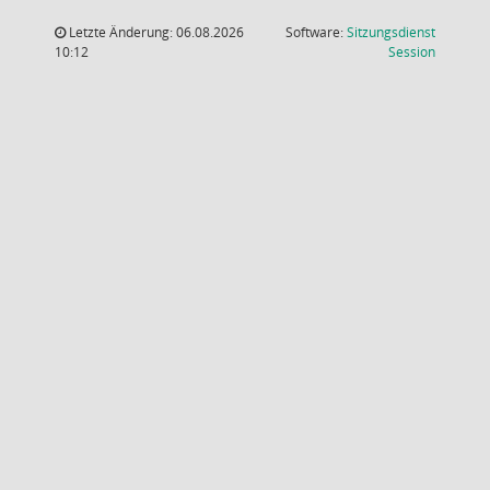
Letzte Änderung: 06.08.2026
Software:
Sitzungsdienst
(Wird in
10:12
Session