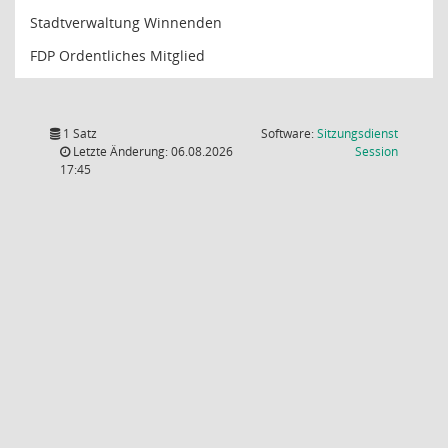
Stadtverwaltung Winnenden
FDP Ordentliches Mitglied
1 Satz
Software:
Sitzungsdienst
(Wird in
Letzte Änderung: 06.08.2026
Session
17:45