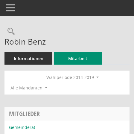
Toggle navigation
Rechercheauswahl
Robin Benz
Informationen
Mitarbeit
Wahlperiode 2014-2019
Alle Mandanten
MITGLIEDER
Gemeinderat