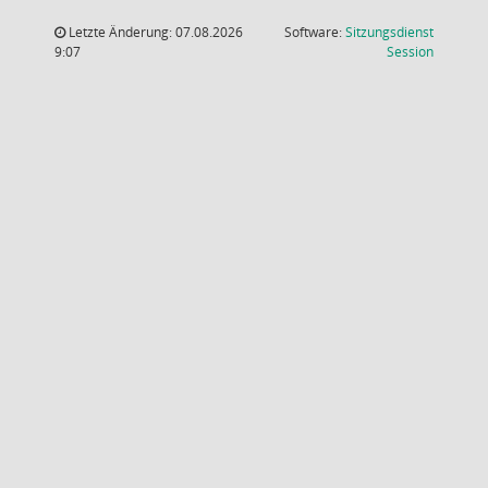
Letzte Änderung: 07.08.2026
Software:
Sitzungsdienst
(Wird in
9:07
Session