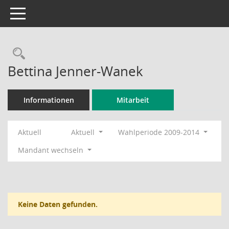
Toggle navigation
Rechercheauswahl
Bettina Jenner-Wanek
Informationen
Mitarbeit
Aktuell
Aktuell
Wahlperiode 2009-2014
Mandant wechseln
Keine Daten gefunden.