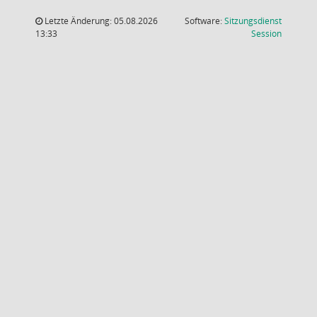
Letzte Änderung: 05.08.2026
Software:
Sitzungsdienst
(Wird in
13:33
Session