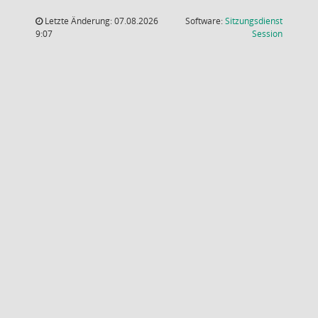
Letzte Änderung: 07.08.2026
Software:
Sitzungsdienst
(Wird in
9:07
Session