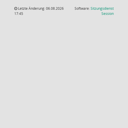
Letzte Änderung: 06.08.2026
Software:
Sitzungsdienst
(Wird in
17:45
Session