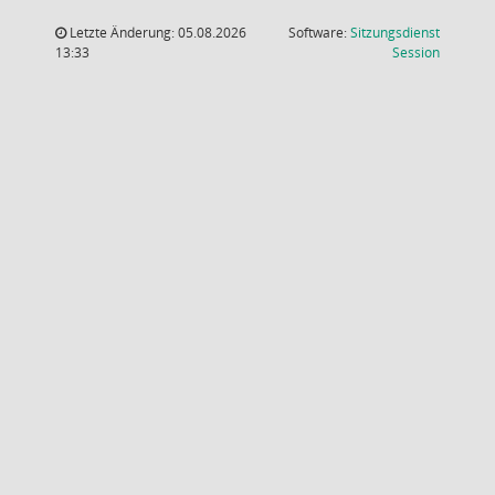
Letzte Änderung: 05.08.2026
Software:
Sitzungsdienst
(Wird in
13:33
Session