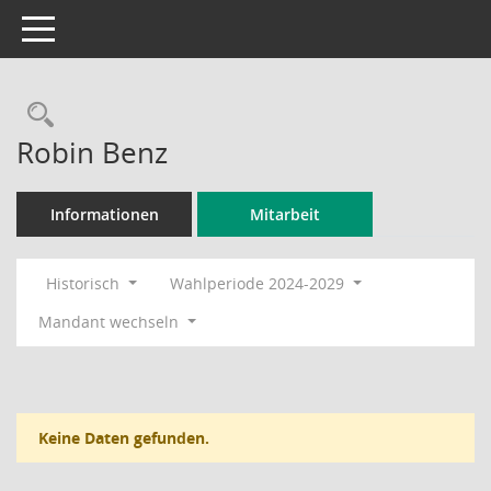
Toggle navigation
Rechercheauswahl
Robin Benz
Informationen
Mitarbeit
Historisch
Wahlperiode 2024-2029
Mandant wechseln
Keine Daten gefunden.