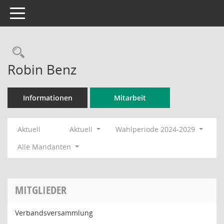
Toggle navigation
Rechercheauswahl
Robin Benz
Informationen
Mitarbeit
Aktuell
Aktuell
Wahlperiode 2024-2029
Alle Mandanten
MITGLIEDER
Verbandsversammlung