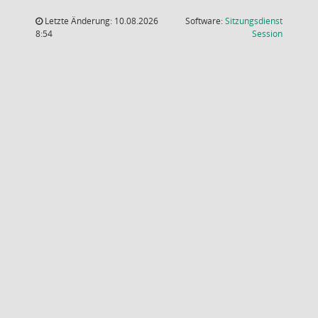
Letzte Änderung: 10.08.2026
Software:
Sitzungsdienst
(Wird in
8:54
Session