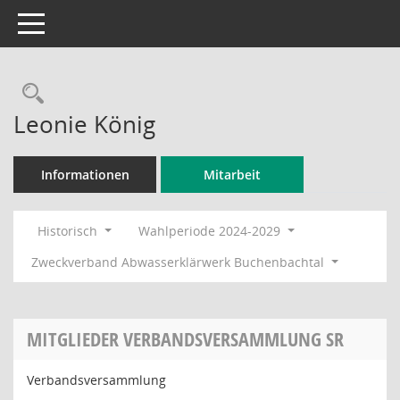
Toggle navigation
Rechercheauswahl
Leonie König
Informationen
Mitarbeit
Historisch
Wahlperiode 2024-2029
Zweckverband Abwasserklärwerk Buchenbachtal
MITGLIEDER VERBANDSVERSAMMLUNG SR
Verbandsversammlung