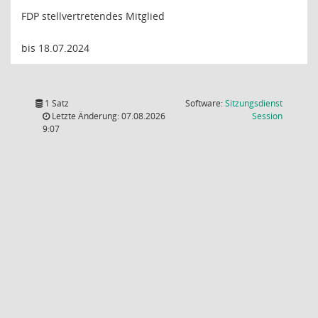
FDP stellvertretendes Mitglied
bis 18.07.2024
1 Satz
Software:
Sitzungsdienst
(Wird in
Letzte Änderung: 07.08.2026
Session
9:07