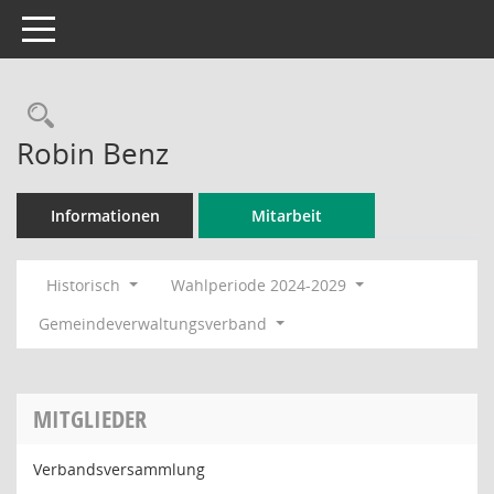
Toggle navigation
Rechercheauswahl
Robin Benz
Informationen
Mitarbeit
Historisch
Wahlperiode 2024-2029
Gemeindeverwaltungsverband
MITGLIEDER
Verbandsversammlung