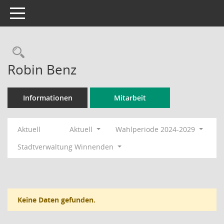
Toggle navigation
Rechercheauswahl
Robin Benz
Informationen
Mitarbeit
Aktuell
Aktuell
Wahlperiode 2024-2029
Stadtverwaltung Winnenden
Keine Daten gefunden.