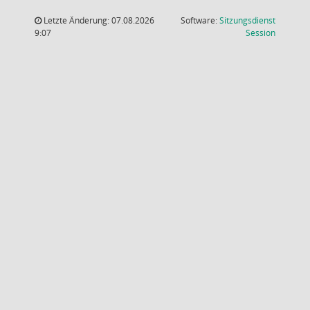
Letzte Änderung: 07.08.2026
Software:
Sitzungsdienst
(Wird in
9:07
Session