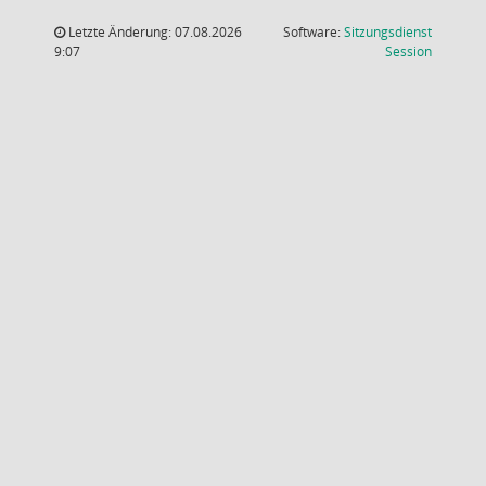
Letzte Änderung: 07.08.2026
Software:
Sitzungsdienst
(Wird in
9:07
Session