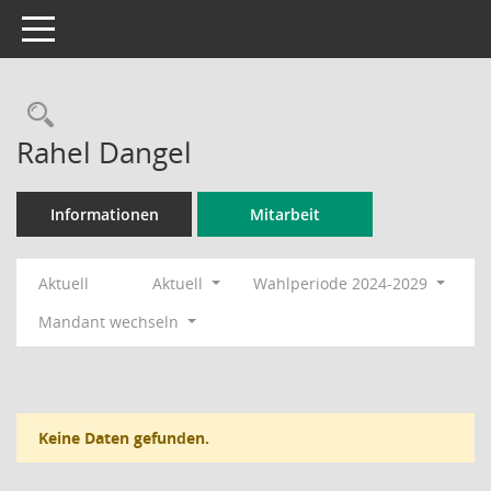
Toggle navigation
Rechercheauswahl
Rahel Dangel
Informationen
Mitarbeit
Aktuell
Aktuell
Wahlperiode 2024-2029
Mandant wechseln
Keine Daten gefunden.