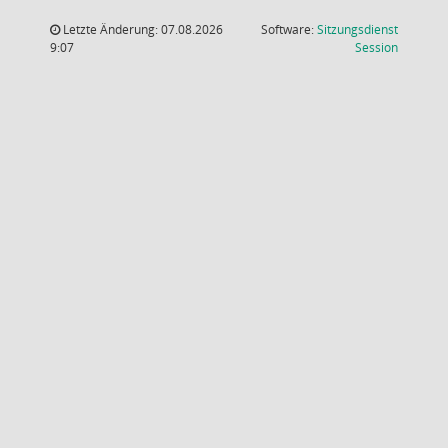
Letzte Änderung: 07.08.2026
Software:
Sitzungsdienst
(Wird in
9:07
Session