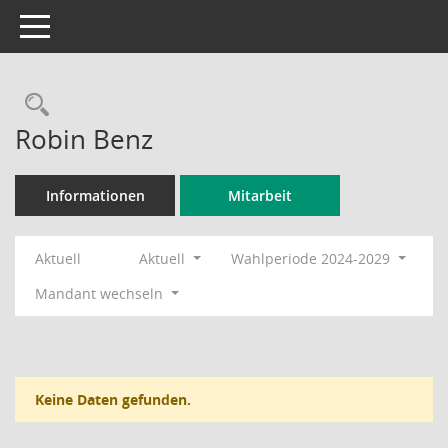
Toggle navigation
Rechercheauswahl
Robin Benz
Informationen
Mitarbeit
Aktuell
Aktuell
Wahlperiode 2024-2029
Mandant wechseln
Keine Daten gefunden.