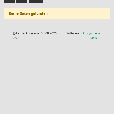
Keine Daten gefunden.
Letzte Änderung: 07.08.2026
Software:
Sitzungsdienst
(Wird in
9:07
Session