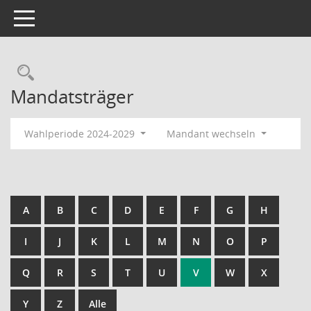
Toggle navigation
Rechercheauswahl
Mandatsträger
Wahlperiode 2024-2029
Mandant wechseln
A
B
C
D
E
F
G
H
I
J
K
L
M
N
O
P
Q
R
S
T
U
V
W
X
Y
Z
Alle