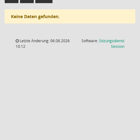
Keine Daten gefunden.
Letzte Änderung: 06.08.2026
Software:
Sitzungsdienst
(Wird in
10:12
Session