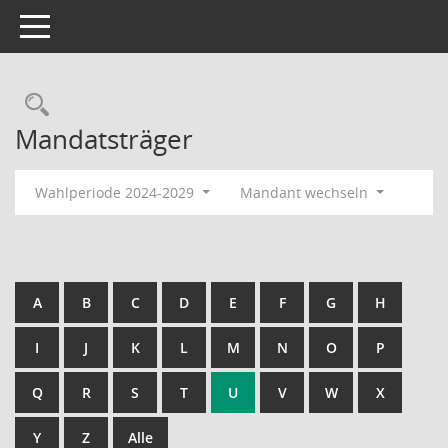
Toggle navigation
Rechercheauswahl
Mandatsträger
Wahlperiode 2024-2029
Mandant wechseln
A
B
C
D
E
F
G
H
I
J
K
L
M
N
O
P
Q
R
S
T
U
V
W
X
Y
Z
Alle