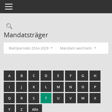
Toggle navigation
Rechercheauswahl
Mandatsträger
Wahlperiode 2024-2029
Mandant wechseln
A
B
C
D
E
F
G
H
I
J
K
L
M
N
O
P
Q
R
S
T
U
V
W
X
Y
Z
Alle