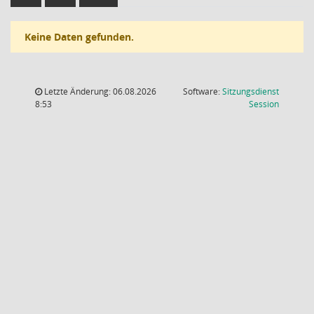
Keine Daten gefunden.
Letzte Änderung: 06.08.2026
Software:
Sitzungsdienst
(Wird in
8:53
Session