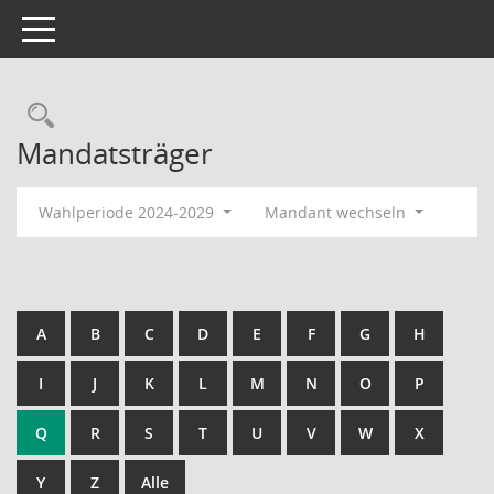
Toggle navigation
Rechercheauswahl
Mandatsträger
Wahlperiode 2024-2029
Mandant wechseln
A
B
C
D
E
F
G
H
I
J
K
L
M
N
O
P
Q
R
S
T
U
V
W
X
Y
Z
Alle