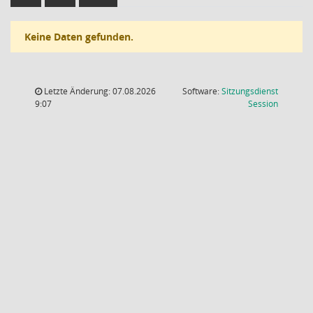
Keine Daten gefunden.
Letzte Änderung: 07.08.2026
Software:
Sitzungsdienst
(Wird in
9:07
Session