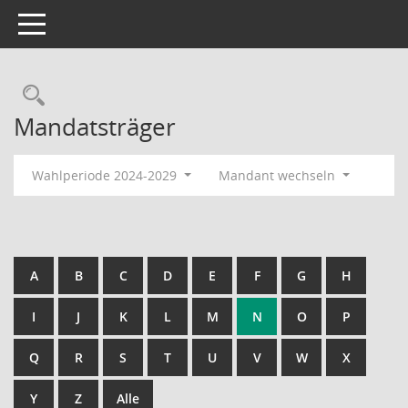
Toggle navigation
Rechercheauswahl
Mandatsträger
Wahlperiode 2024-2029
Mandant wechseln
A
B
C
D
E
F
G
H
I
J
K
L
M
N
O
P
Q
R
S
T
U
V
W
X
Y
Z
Alle