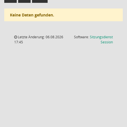
Keine Daten gefunden.
Letzte Änderung: 06.08.2026
Software:
Sitzungsdienst
(Wird in
17:45
Session