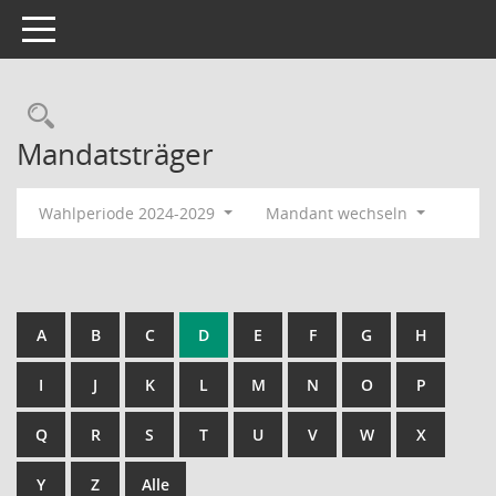
Toggle navigation
Rechercheauswahl
Mandatsträger
Wahlperiode 2024-2029
Mandant wechseln
A
B
C
D
E
F
G
H
I
J
K
L
M
N
O
P
Q
R
S
T
U
V
W
X
Y
Z
Alle