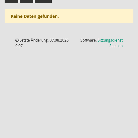
Keine Daten gefunden.
Letzte Änderung: 07.08.2026
Software:
Sitzungsdienst
(Wird in
9:07
Session