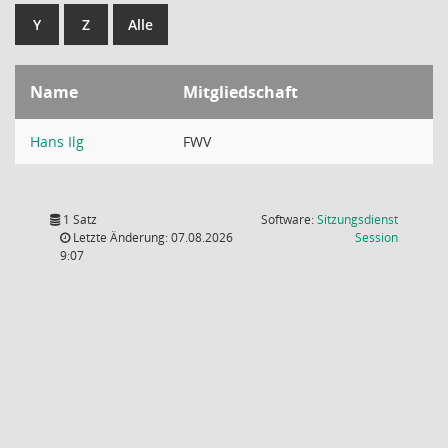
Y
Z
Alle
Name
Mitgliedschaft
Hans Ilg
FWV
1 Satz
Software:
Sitzungsdienst
(Wird in
Letzte Änderung: 07.08.2026
Session
9:07