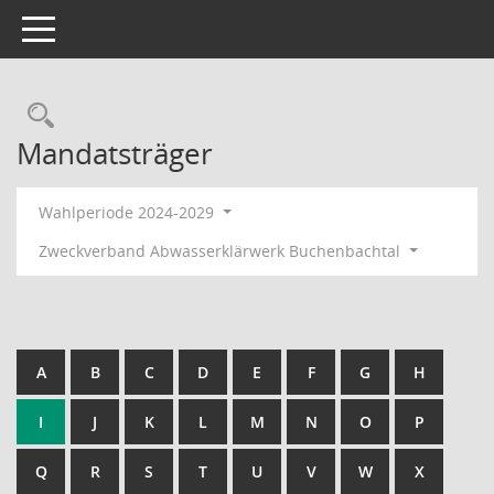
Toggle navigation
Rechercheauswahl
Mandatsträger
Wahlperiode 2024-2029
Zweckverband Abwasserklärwerk Buchenbachtal
A
B
C
D
E
F
G
H
I
J
K
L
M
N
O
P
Q
R
S
T
U
V
W
X