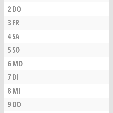
2
DO
3
FR
4
SA
5
SO
6
MO
7
DI
8
MI
9
DO