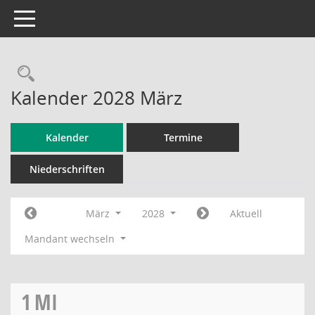
Toggle navigation
Rechercheauswahl
Kalender 2028 März
Kalender
Termine
Niederschriften
März
2028
Aktuell
Mandant wechseln
1
MI