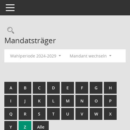
Toggle navigation
Rechercheauswahl
Mandatsträger
Wahlperiode 2024-2029
Mandant wechseln
A
B
C
D
E
F
G
H
I
J
K
L
M
N
O
P
Q
R
S
T
U
V
W
X
Y
Z
Alle