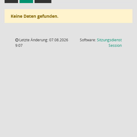
Keine Daten gefunden.
Letzte Änderung: 07.08.2026
Software:
Sitzungsdienst
(Wird in
9:07
Session