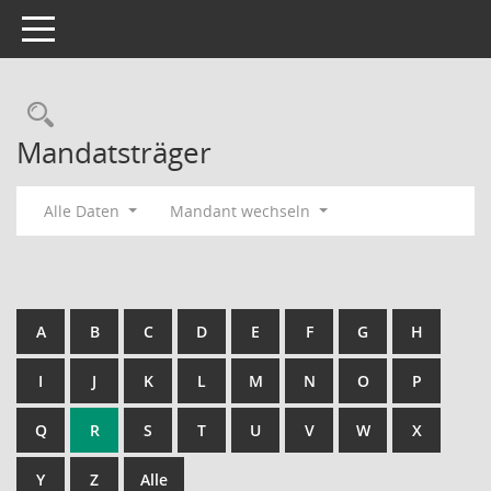
Toggle navigation
Rechercheauswahl
Mandatsträger
Alle Daten
Mandant wechseln
A
B
C
D
E
F
G
H
I
J
K
L
M
N
O
P
Q
R
S
T
U
V
W
X
Y
Z
Alle