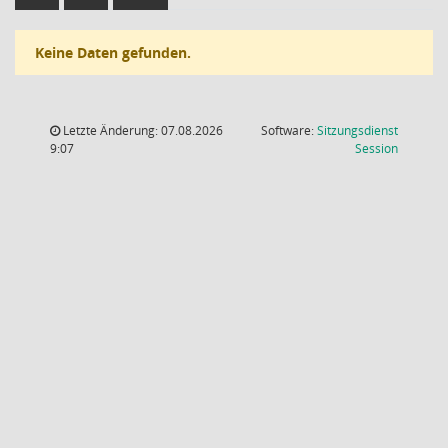
Keine Daten gefunden.
Letzte Änderung: 07.08.2026
Software:
Sitzungsdienst
(Wird in
9:07
Session