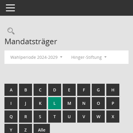
Toggle navigation
Rechercheauswahl
Mandatsträger
Wahlperiode 2024-2029
Hinger-Stiftung
A
B
C
D
E
F
G
H
I
J
K
L
M
N
O
P
Q
R
S
T
U
V
W
X
Y
Z
Alle