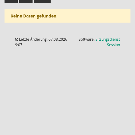
Keine Daten gefunden.
Letzte Änderung: 07.08.2026
Software:
Sitzungsdienst
(Wird in
9:07
Session